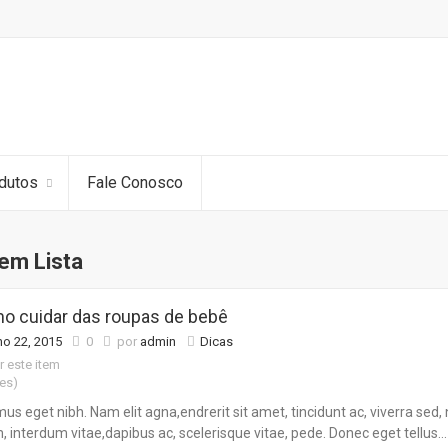
dutos
Fale Conosco
em Lista
o cuidar das roupas de bebê
ho 22, 2015
0
por
admin
Dicas
r este item
tes)
us eget nibh. Nam elit agna,endrerit sit amet, tincidunt ac, viverra se
, interdum vitae,dapibus ac, scelerisque vitae, pede. Donec eget tellus…